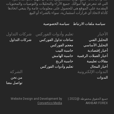
التي قد تتعرض لها أموالك. جميع الآراء والتحليلات والتوصيات والمحتويات
المقدمة على الموقع هي للحصول على معلومات عامة ولا ينبغي اتخاذها
كأداة لاتخاذ أي قرارات استثمارية، سواء بالشراء أو البيع.
سياسة ملفات الارتباط
سياسة الخصوصية
الأخبار
تعليم وأدوات الفوركس
شركات التداول
التحليل الفني
ساعات تداول الفوركس
شركات التداول
التحليل الأساسي
معجم الفوركس
أخبار إقتصادية
حاسبة البيب
أخبار العملات الرقمية
حاسبة الهامش
مقالات تعليمية
حاسبة الربح
أخبار المجال
تعليم وأدوات الفوركس
الندوات الإلكترونية
الشركة
الندوات
من نحن
تواصل معنا
جميع الحقوق محفوظة @2022 |
Website Design and Development by
Convertico Media
AKHBAR FOREX